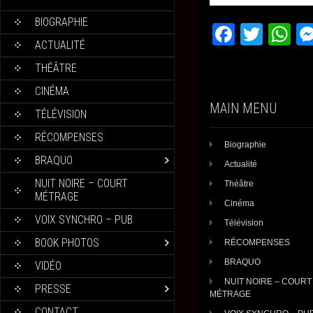
BIOGRAPHIE
F
T
W
ACTUALITÉ
a
wi
h
THÉÂTRE
c
tt
at
CINÉMA
e
er
s
MAIN MENU
TÉLÉVISION
b
A
RÉCOMPENSES
o
p
Biographie
BRAQUO
o
p
Actualité
NUIT NOIRE – COURT
k
Théâtre
MÉTRAGE
Cinéma
VOIX SYNCHRO – PUB
Télévision
BOOK PHOTOS
RÉCOMPENSES
BRAQUO
VIDÉO
NUIT NOIRE – COURT
PRESSE
MÉTRAGE
CONTACT