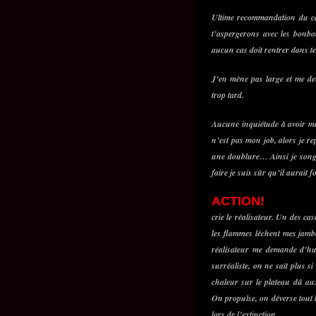
Ultime recommandation du casc
t’aspergerons avec les bonbo
aucun cas doit rentrer dans t
J’en mène pas large et me dema
trop tard.
Aucune inquiétude à avoir me 
n’est pas mon job, alors je r
une doublure… Ainsi je songe
faire je suis sûr qu’il aura
ACTION!
crie le réalisateur. Un des 
les flammes lèchent mes jambe
réalisateur me demande d’hur
surréaliste, on ne sait plus si
chaleur sur le plateau dû a
On propulse, on déverse tout 
lors de l’extinction.