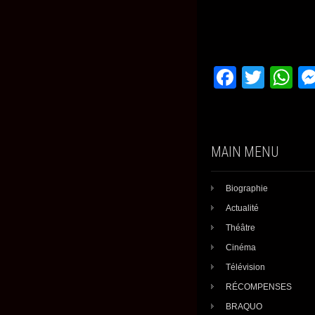
F
T
W
a
wi
h
c
tt
at
e
er
s
MAIN MENU
b
A
o
p
Biographie
o
p
Actualité
k
Théâtre
Cinéma
Télévision
RÉCOMPENSES
BRAQUO