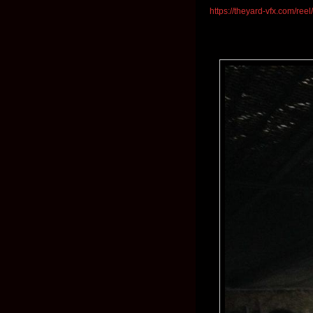
https://theyard-vfx.com/reel/