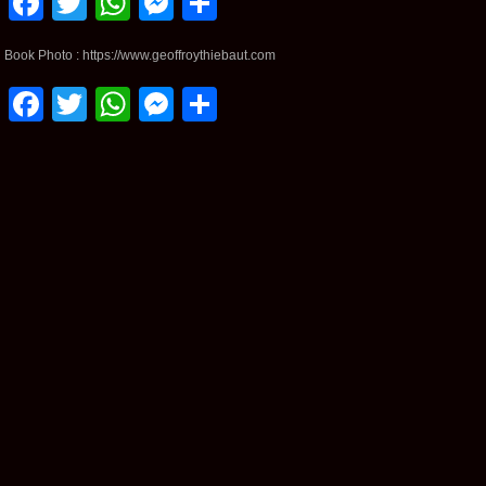
Facebook
Twitter
WhatsApp
Messenger
Partager
Book Photo : https://www.geoffroythiebaut.com
Facebook
Twitter
WhatsApp
Messenger
Partager