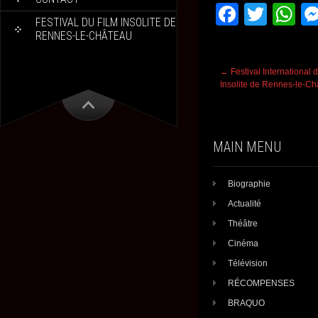
F
T
W
FESTIVAL DU FILM INSOLITE DE
a
wi
h
RENNES-LE-CHÂTEAU
c
tt
at
Post
←
Festival International 
e
er
s
navigation
Insolite de Rennes-le-C
b
A
o
p
o
p
MAIN MENU
k
Biographie
Actualité
Théâtre
Cinéma
Télévision
RÉCOMPENSES
BRAQUO