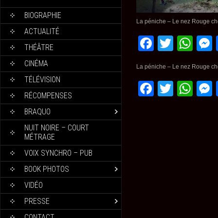
BIOGRAPHIE
La péniche – Le nez Rouge c
ACTUALITÉ
Faceboo
Twitte
Wh
THÉÂTRE
CINÉMA
La péniche – Le nez Rouge c
TÉLÉVISION
Faceboo
Twitte
Wh
RÉCOMPENSES
BRAQUO
NUIT NOIRE – COURT
MÉTRAGE
VOIX SYNCHRO – PUB
BOOK PHOTOS
VIDÉO
PRESSE
CONTACT