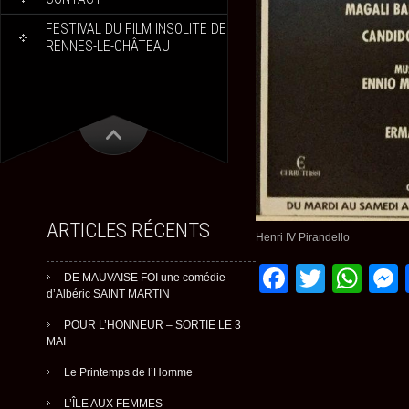
FESTIVAL DU FILM INSOLITE DE
RENNES-LE-CHÂTEAU
ARTICLES RÉCENTS
Henri IV Pirandello
Faceboo
Twitte
Wh
DE MAUVAISE FOI une comédie
d’Albéric SAINT MARTIN
POUR L’HONNEUR – SORTIE LE 3
MAI
Le Printemps de l’Homme
L’ÎLE AUX FEMMES