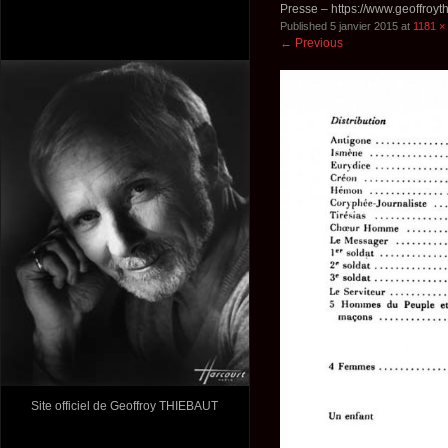
Presse – https://www.geoffroyt
Published
5 janvier 2015
at
1181 ×
←
Previous
Site officiel de Geoffroy THIEBAUT