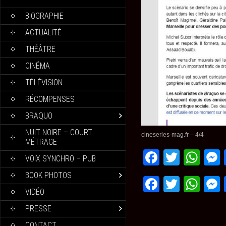
BIOGRAPHIE
ACTUALITÉ
THÉÂTRE
CINÉMA
TÉLÉVISION
RÉCOMPENSES
BRAQUO
NUIT NOIRE – COURT
cineseries-mag.fr – 4/4
MÉTRAGE
Faceboo
Twitte
Wh
VOIX SYNCHRO – PUB
BOOK PHOTOS
Faceboo
Twitte
Wh
VIDÉO
PRESSE
CONTACT