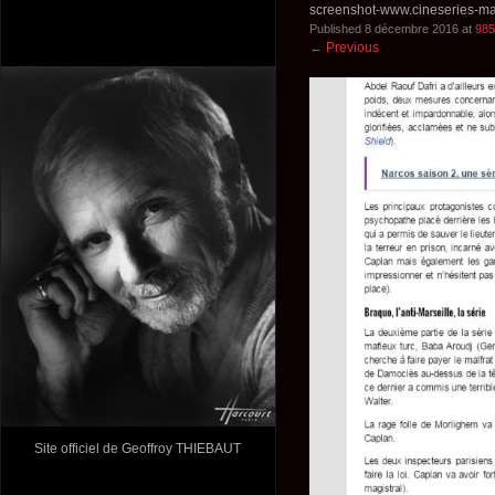
screenshot-www.cineseries-m
Published
8 décembre 2016
at
985
←
Previous
Site officiel de Geoffroy THIEBAUT