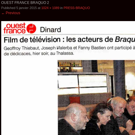
OUEST FRANCE BRAQUO 2
Published
5 janvier 2015
at
1024 × 1089
in
PRESS-BRAQUO
←
Previous