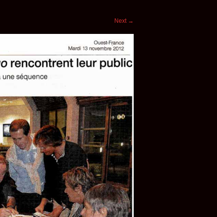
Next
→