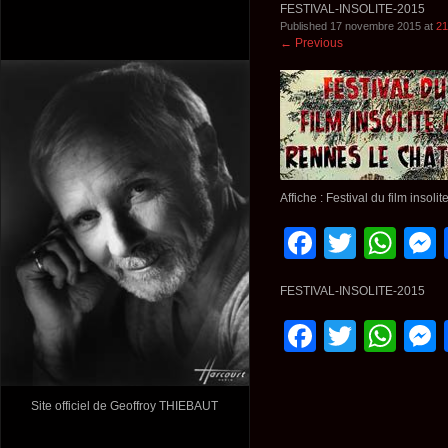
FESTIVAL-INSOLITE-2015
Published
17 novembre 2015
at
21
←
Previous
Affiche : Festival du film insoli
Faceboo
Twitte
Wh
FESTIVAL-INSOLITE-2015
Faceboo
Twitte
Wh
Site officiel de Geoffroy THIEBAUT