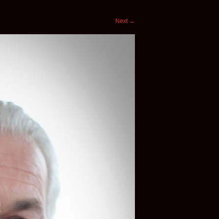
Next
→