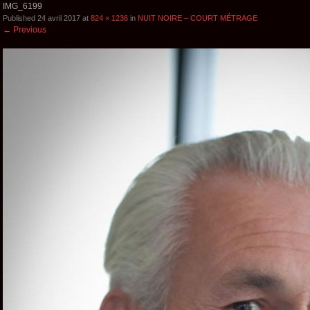
IMG_6199
Published
24 avril 2017
at
824 × 1236
in
NUIT NOIRE – COURT MÉTRAGE
←
Previous