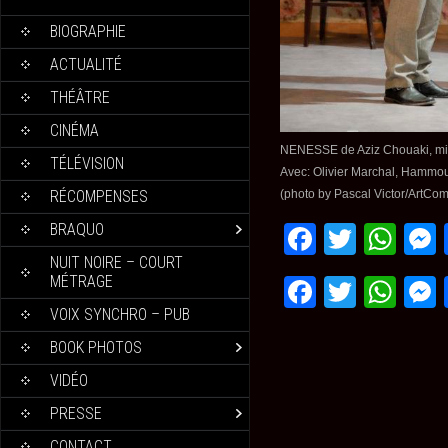
BIOGRAPHIE
ACTUALITÉ
THÉÂTRE
CINÉMA
NENESSE de Aziz Chouaki, mise
TÉLÉVISION
Avec: Olivier Marchal, Hammou
(photo by Pascal Victor/ArtCo
RÉCOMPENSES
BRAQUO
Faceboo
Twitte
Wh
NUIT NOIRE – COURT
MÉTRAGE
Faceboo
Twitte
Wh
VOIX SYNCHRO – PUB
BOOK PHOTOS
VIDÉO
PRESSE
CONTACT