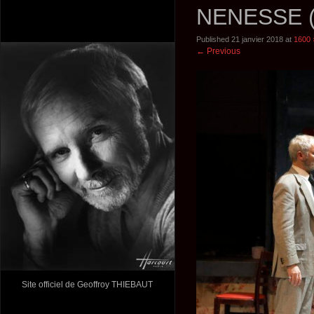
NENESSE (
Published
21 janvier 2018
at
1600 
←
Previous
Site officiel de Geoffroy THIEBAUT