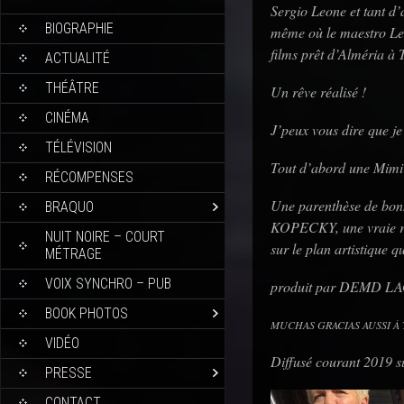
Sergio Leone et tant d’a
BIOGRAPHIE
même où le maestro Le
films prêt d’Alméria 
ACTUALITÉ
THÉÂTRE
Un rêve réalisé !
CINÉMA
J’peux vous dire que je 
TÉLÉVISION
Tout d’abord une Mimi 
RÉCOMPENSES
Une parenthèse de bonh
BRAQUO
KOPECKY, une vraie ren
NUIT NOIRE – COURT
sur le plan artistique q
MÉTRAGE
VOIX SYNCHRO – PUB
produit par DEMD 
BOOK PHOTOS
MUCHAS GRACIAS AUSSI À
VIDÉO
Diffusé courant 2019 
PRESSE
CONTACT