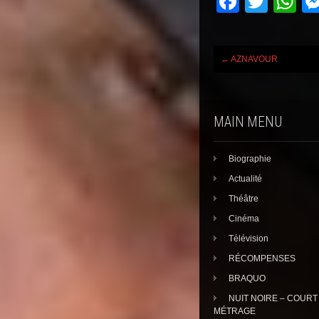
F
T
W
a
wi
h
c
tt
at
Post
←
AZNAVOUR
e
er
s
navigation
b
A
o
p
MAIN MENU
o
p
k
Biographie
Actualité
Théâtre
Cinéma
Télévision
RÉCOMPENSES
BRAQUO
NUIT NOIRE – COURT
MÉTRAGE