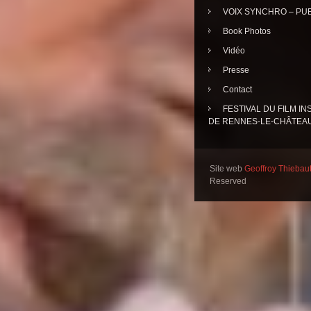
VOIX SYNCHRO – PU
Book Photos
Vidéo
Presse
Contact
FESTIVAL DU FILM IN
DE RENNES-LE-CHÂTEA
Site web
Geoffroy Thiebau
Reserved