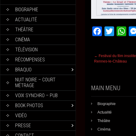
BIOGRAPHIE
ACTUALITÉ
F
T
W
THÉÂTRE
a
wi
h
CINÉMA
c
tt
at
TÉLÉVISION
Post
←
Festival du film insolit
e
er
s
RÉCOMPENSES
navigation
Rennes-le-Château
b
A
BRAQUO
o
p
NUIT NOIRE – COURT
MÉTRAGE
o
p
MAIN MENU
VOIX SYNCHRO – PUB
k
Biographie
BOOK PHOTOS
Actualité
VIDÉO
Théâtre
PRESSE
Cinéma
CONTACT