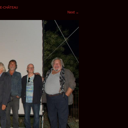
-LE-CHÂTEAU
Next
→