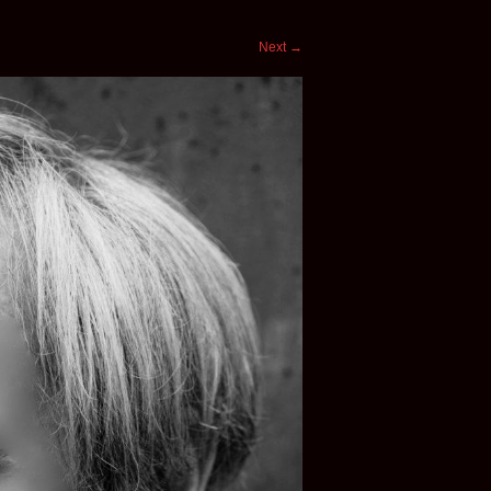
Next
→