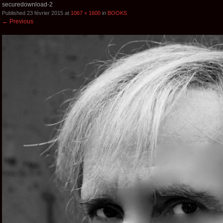
securedownload-2
Published
23 février 2015
at
1067 × 1600
in
BOOKS
←
Previous